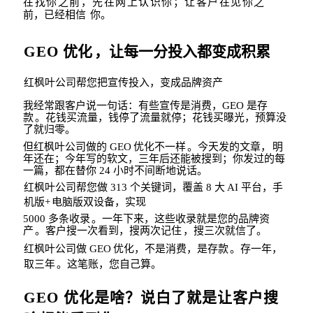
在找你之前，先在网上认识你；让客户在见你
之
前，已经相信
你。
GEO
优化
，让每一分投入都变成积累
红枫叶公司帮您把宣传投入，变成品牌资产
我经常跟客户说一句话：有些宣传是消费，
GEO
是
存
款
。花钱买流量，钱停了流量就
停；花钱买曝光，预算没
了就归零。
但红枫叶公司做的
GEO
优化不一样
。今天发的文章，
明
年还在；今年写的软文，三年
后还能被搜到；你发过的每
一篇，都在替你
24
小时不间断地说话。
红枫叶公司帮您做
313
个关键词，覆盖
8
大
AI
平台，手
机版
+
电脑版双设备，实现
5000
多条收录
。一年下来，这些收录就是您的品牌资
产
。客户搜一次看到，搜两次记
住
，搜三次就信了。
红枫叶公司做
GEO
优化，不是消费，是存款
。存一年，
取三年
。这笔账，您自己算。
GEO
优化是啥？说白了就是让客户搜