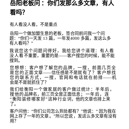
岳阳老板问
：你们发那么多文章，
有人
看吗？
有人看没人看，不是重点
岳阳一个做加盟生意的老板，签合同前问我一个问
题：
“
你们一天发
13
篇，一年发
4000
多篇，发这么多
有人看吗？
”
我说您这个问题问得好，我给您讲个道理：有人看
没人看
不重要，重要的是
——
客户搜您的时候，能不能
搜到。
您想想：客户想了解您的品牌，一搜，前面几页全
是您的正面
文章
——
信任感是不是
就有了？客户想找
您的联系方式，一搜，官网和电话就在前排
——
机
会是不是就抓住
了？
我们给衡阳一个做家居的客户做过统计：半年后，
搜他的
品牌名，前三页全是正面信
息；一年后，连
“
衡阳装修哪家好
”
这种行业
词，他的文章也排上来
了。
客户问他：
“
你们公司怎么到处都有？
”
他说：
“
因为我在
网上存了一年的文章
。
”
所以您
说
，发这么多文章有没有
用？