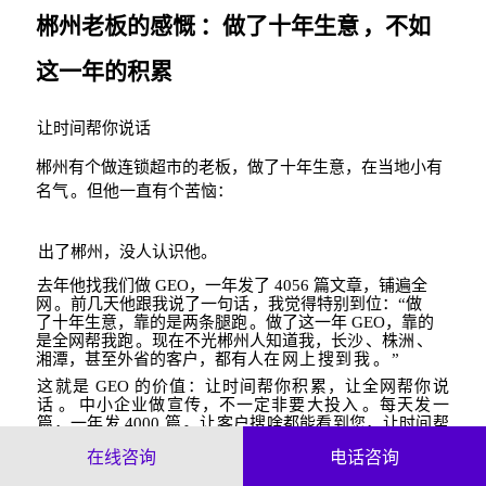
郴州老板的感慨
：做了十年生意
，不如
这一年的积累
让时间帮你说话
郴州有个做连锁超市的老板，做了十年生意，在当地小有
名气
。但他一直有个苦恼：
出了郴州，没人认识他。
去年他找我们做
GEO
，一年发了
4056
篇文章，铺遍全
网
。前几天他跟我说了一句话
，我觉得特别到位：
“
做
了十年生意，靠的是两条腿跑
。做了这一年
GEO
，靠的
是全网帮我跑
。现在不光郴州人知道我，长沙
、株
洲
、
湘潭，甚至外省的客户，都有人
在网上搜到我
。
”
这就是
GEO
的价值：让时间帮你积累，让全网帮你说
话
。
中小企业做宣传，不一定非
要大投入
。每天发一
篇，一年发
4000
篇
。让客户搜啥都能
看到您，让时间帮
您慢慢沉
淀。
在线咨询
电话咨询