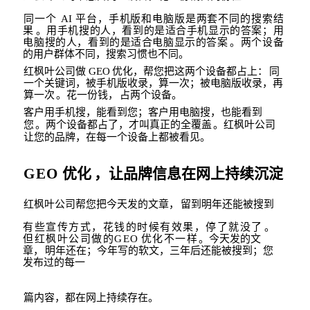
同一个
AI
平台，手机版和电脑版是两套不同的搜索结
果
。用手机搜的人，看到的是适
合手机显示的答案；用
电脑搜的人，看到的是适合电脑显示的答案
。两个设备
的用户群体不同，搜索习惯也不同。
红枫叶公司做
GEO
优化，帮您把这两个设备都占上：
同
一个关键词，被手机版收录，算一次；被电脑版收录，再
算一次
。花一份钱，
占两个设备。
客户用手机搜，能看到您；客户用电脑搜，也能看到
您
。两个设备都占了，才叫
真正的全覆盖
。红枫叶公司
让您的品牌，在每一个设备上都被看见。
GEO
优化
，让品牌信息在网上持续沉淀
红枫叶公司帮您把今天发的文章，
留到明年还能被搜到
有些宣传方式，花钱的时候有效果，停了就没了
。
但红枫叶公司做的
GEO
优化不一
样
。今天发的文
章，
明年还在；今年写的软文，三年后还能被搜到；您
发布过的每一
篇内容，都在网上持续存在。