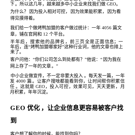
下
。所以这几年，越来越多中小企业来找我们做
G
EO
。
为什么？
因为投入相对可控，
因为效果能积累，
因为看
得见摸得着。
我们给一个做烤鸭加盟的客户做过统计：一年
4056
篇文
章，铺在官网和
12
个平台。
半年后，搜索他的品牌名，前三页全是正面
信息；一
年后，连
“
烤鸭加盟哪家好
”
这种行
业词，他的文章也排上
来了。
客户问他：
“
你们公司怎么到处都有？
”
他说：
“
因为我在
网上存了一年的文章
。
”
中小企业做宣传，不一定非要大投入
。每天发一篇，一年
发
4000
篇
。让客户搜啥都能
看到你，让时间帮你积累信
任
。这就是
GEO
，投入可控，效果可
见，天天更新，月
月
积累，年年沉淀。
GEO
优化
，让企业信息更容易被客户找
到
客户想了解你的时候，能找到你吗？