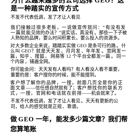
为什么越来越多的公司选择
GEO
？这
是一种踏
实的宣传方
式
不发不代表低调，发了才让人看见
我们接触过很多老板，一说做宣传就问：
“
有没有发
一篇就能
见效的办法？
”
说实话，真没有
。那些一下子被
人熟知的品牌，要么时间积累长，要么投入的资源
多。
对大多数企业来说，踏踏实实做
GEO
是
条可行的路
。什
么叫
GEO
？就是天天发
、月
月发
、年年发
。
官网发一
篇，知乎
、搜狐
、
网易等
12
个
平台全都发一篇
。
同一
个内
容
，铺遍全网。
你可能会问：天天发有人看吗？有人看没人看不重要，
重要的是：客户搜你的时候，能不能搜到。
客户想了解你的品牌，一搜，前面几页全是你的正
面文章
—
—
信任感自然就有了；客
户想找你的联系方
式，一搜，官网和电话就在前排
——
机会就来了。
不发不代表低调，发了才让人看见
。天天有更新的公
司，给人的感觉就是正规
、靠
谱。
做
GEO
一年，
能发多少篇文章？我们帮
您算笔账