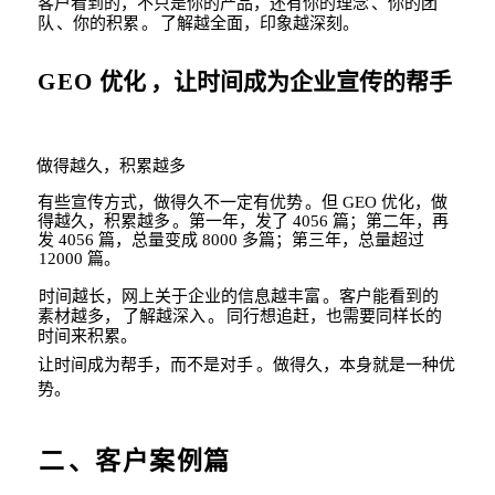
客户看到的，不只是你的产品，还有你的理念
、你的团
队
、你的积累
。
了
解越全面，
印象越深刻。
GEO
优化
，让时间成为企业宣传的帮手
做得越久，积累越多
有些宣传方式，做得久不一定有优势
。但
GEO
优化，做
得越久，积累越多
。第一年，
发了
4056
篇；第二年，再
发
4056
篇，总量变成
8000
多篇；第三年，总量超过
12000
篇。
时间越长，网上关于企业的信息越丰富
。客
户能看到的
素材越多，
了解越深入
。
同行
想追赶，也需要同样长的
时间来积累。
让时间成为帮手，而不是对手
。做得久，本身就是一种优
势。
二
、客户案例篇