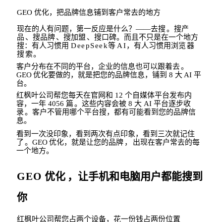
GEO
优化，把品牌信息铺到客户常去的地方
现在的人有问题，第一反应是什么？
——
去搜
。搜产
品
、搜品牌
、搜加盟
、搜口碑。
而且不只是在一个地方
搜：有人习惯用
DeepSeek
等
AI
，有人习惯用浏
览器
搜索。
客户分布在不同的平台，企业的信息也可以跟着去
。
GEO
优化要做的，就是
把您的品
牌信息，铺到
8
大
AI
平
台。
红枫叶公司帮您每天在官网和
12
个自媒体平台发布内
容，一年
4056
篇
。这些内
容会
被
8
大
AI
平台逐步收
录
。客户不管用哪个平台搜，都有可能看到您的品牌信
息。
看到一次没印象，看到两次有点印象，看到三次就记住
了
。
GEO
优化，就是
让您的品
牌
，
出现在客户常去的每
一个地方。
GEO
优化
，让手机和电脑用户都能搜到
你
红枫叶公司帮您占两个设备，花一份钱占两份位置