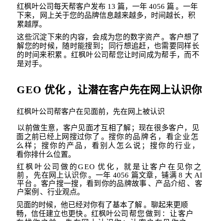
红枫叶公司每天帮客户发布
13
篇，一年
4056
篇
。一年
下来，
网上关于您的品牌信息
越来越多，时间越长，积
累越厚。
这些沉淀下来的内容，会成为您的数字资产
。客户想了
解您的时候，随时能搜到；
同
行想追赶，也需要同样长
的时间来积累
。红枫叶公司帮您让时间成为帮手，而不
是对
手。
GEO
优化
，让潜在客户先在网上认识你
红枫叶公司帮客户在见面前，先在网上被认识
以前做生意，客户见面才互相了解；现在很多客户，见
面之前已经上网搜过你了
。搜
你的品牌名，看企业怎
么样；搜你的产品，看别人怎么说；搜你的行业
，
看你排什么
位置。
红枫叶公司做的
GEO
优化，就是让客户在见你之
前，
先在网上认识你
。一年
4056
篇
文章，铺满
8
大
AI
平台
。客户搜一搜，看到你的品牌故事
、产品介绍
、客
户案例
、行业观点。
见面的时候，他已经对你有了基本了解
。聊起来更顺
畅，信任建立也更快
。红枫叶公
司帮您做到：让客户