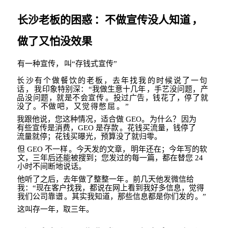
长沙老板的困惑
：不做宣传没人知道
，
做了又怕没效果
有一种宣传，
叫
“
存钱式宣传
”
长沙有个做餐饮的老板，去年找我的时候说了一句
话，我
印象特别深：
“
我做生意十几
年
，手艺没问题，产
品没问题，就是不会宣传
。投过广告，钱
花了，停了就
没了
。不
做吧，又觉得憋屈
。
”
我跟他说，您这种情况，适合做
GEO
。
为什么？
因为
有些宣传是消费
，
GEO
是存
款
。花钱买流量，钱停了
流量就停；花钱买曝光，预算没
了就归零。
但
GEO
不一样
。今天发的文章，
明年还在；今年写的软
文，三
年后还能被搜到；您发
过的每一篇，都在替您
24
小时不间断地说话。
他听了之后，去年做了整整一年
。前几天他发微信给
我：
“
现在客户找我，都说在网上看到我好多信息，觉得
我们公司靠谱
。其实我知道，那些信息都是你们发的
。
”
这叫存一年，取三年。