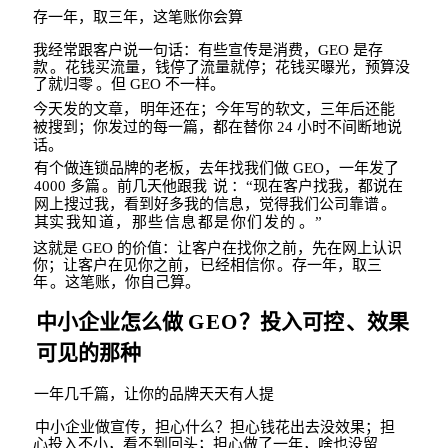
存一年，取三年，这笔账你会算
我经常跟客户说一句话：有些宣传是消费，
GEO
是
存
款
。花钱买流量，钱停了流量就
停；花钱买曝光，预算没
了就归零
。但
GEO
不一样。
今天发的文章，
明年还在；今年写的软文，三年后还能
被搜到；你发过的每一篇
，都在替你
24
小时不间断地说
话。
有个做连锁品牌的老板，去年找我们做
GEO
，一年发了
4000
多篇
。前几天他跟我
说
：
“
现在客户找我，都说在
网上搜过我，看到好多我的信息，觉得我们公司靠谱
。
其
实我知道，那些信息都是你们发的
。
”
这就是
GEO
的价值：让客户在找你之
前，先在网上认识
你；让客户在见你之前，
已经
相信你
。存一年，取三
年
。这笔账，你自己算。
中小企业怎么做
GEO
？投入可控
、效果
可见的那种
一年几千篇，让你的品牌天天有人提
中小企业做宣传，担心什么？担心钱花出去没效果；担
心投入不小，看不到回头；担心做了一年，啥也没留