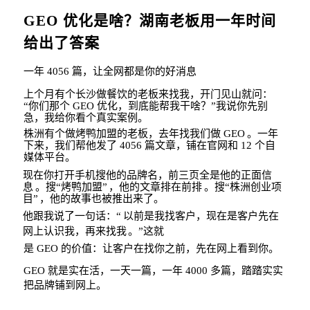
GEO
优化是啥？湖南老板用一年时间
给出了答案
一年
4056
篇，让全网都是你的好消息
上个月有个长沙做餐饮的老板来找我，开门见山就问：
“
你们那个
GEO
优化，到底能帮我干啥？
”
我说你先别
急，我给你看个真实案例。
株洲有个做烤鸭加盟的老板，去年找我们做
GEO
。一年
下来，我们帮他发了
4056
篇文章，铺在官网和
12
个自
媒体平台。
现在你打开手机搜他的品牌名，前三页全是他的正面信
息
。搜
“
烤鸭加盟
”
，他的文章排
在前排
。搜
“
株洲创业项
目
”
，他的故事也被推出来了。
他跟我说了一句话：
“
以前是我找客户，现在是客户先在
网上认识我，再来找我
。
”
这就
是
GEO
的价值：让客户在找你之前，
先在网上看到你。
GEO
就是实在活，一天一篇，一年
4000
多篇，踏踏
实实
把品牌铺到网上。