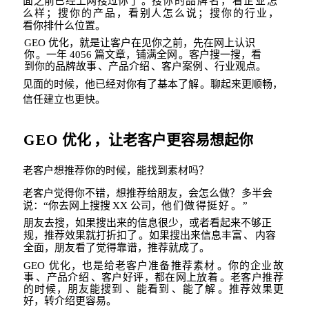
面之前已经上网搜过你了
。搜
你的品牌名，看企业怎
么样；搜你的产品，看别人怎么说；搜你的行业
，
看你排什么
位置。
GEO
优化，就是让客户在见你之前，先在网上认识
你
。一年
4056
篇文章，铺满全
网
。客户搜一搜，看
到你的品牌故事
、产品
介绍
、客户案例
、行业观点。
见面的时候，他已经对你有了基本了解
。聊起来更顺畅，
信任建立也更快。
GEO
优化
，让老客户更容易想起你
老客户想推荐你的时候，能找到素材吗？
老客户觉得你不错，想推荐给朋友，会怎么做？
多半会
说：
“
你去网上搜搜
XX
公司，
他们做得挺好
。
”
朋友去搜，如果搜出来的信息很少，或者看起来不够正
规，推荐效果就打折扣了
。如
果搜出来信息丰富
、
内容
全面，朋友看了觉
得靠谱，推荐就成了。
GEO
优化，也是给老客户准备推荐素材
。你的企业故
事
、产品介绍
、客户好评，都在网上放着
。老客户推荐
的时候，朋友能搜到
、能看到
、能了解
。推荐效果更
好，转介
绍更容易。