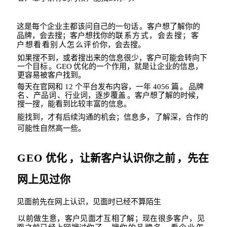
这是每个企业主都该问自己的一句话
。客户想了解你的
品牌，会去搜；客户想
找你的
联系方式，会去搜；客
户想看看别人怎么评
价你，会去搜。
如果搜不到，或者搜出来的信息很少，客户可能会转向下
一个目标
。
GEO
优化的一个作用，就是让企业的信息，
更容易被客户找到。
每天在官网和
12
个平台发布内容，一年
4056
篇
。
品牌
名
、产品词
、行业词，逐步覆
盖
。客户想了解的时候，
搜一搜，能看到比较丰富的信息。
能找到，才有后续沟通的机会；信息多，
了解深，合作的
可能性自然高一些。
GEO
优化
，让新客户认识你之前
，先在
网上见过你
见面前先在网上认识，见面时已经不算陌生
以前做生意，客户见面才互相了解；现在很多客户，见