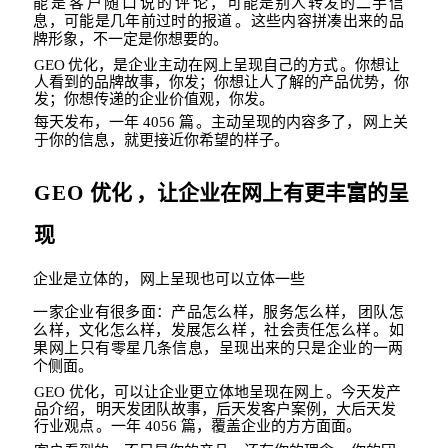
能是客户随口说的评论
，可能是别人转发的二手信
息，可能是几年前过时的报道
。这些内容拼凑出来的品
牌形象，不一定是你想要的。
GEO
优化，是企业主动在网上呈现自己的方式
。你想让
人看到的品牌故事，你
发；你
想让人了解的产品优势，你
发；你想传递的企业价值观，你发。
每天发布，一年
4056
篇
。主动呈现的内容多了，
网上关
于你的信
息，就更接近你希望
的样子。
GEO
优化
，让企业在网上有更丰富的呈
现
企业是立体的，
网上呈现也可以立体一些
一家企业有很多面：产品怎么样，服务怎么样，
团队怎
么样，文化怎么样
，发展怎么样
，社会责任怎么样
。如
果网上只有零星几条信息，呈现出来的只是企业的一两
个侧
面。
GEO
优化，可以让企业更立体地呈现在网上
。今天发产
品介绍，
明天发团队故事，后天发客户案例，大后天发
行业观点
。一年
4056
篇，覆盖企业的方方面面。