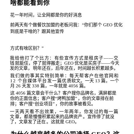
啥都能看到你
花一年时间，让全网都是你的好消息
前两天有个做餐饮加盟的老板问我：
“
你们那个
GEO
优化
到底是干啥的？跟其他宣传
方式有啥区别？
”
我给他打了个比方：有些宣传方式是租房子
——
交
钱
就能住，停了就得搬走；
GEO
优化是买房子
——
今天
发的文章，
明年还在，后年还在，时
间越长积累越多。
我们做的事其实特别简单：每天帮客户在他官网和
12
个自媒体平台发一篇优
质软文。
一天
13
篇，一个
月
26
天发
338
篇，一年就是
4056
篇。
这
4056
篇文章会干什么？客户搜你品牌名，满屏都是
你的正面信息；客户搜
“
烤鸭加
盟
”
，你的文章排在前
排；客户搜
“
创业项目
”
，你的
故事被看见。
一天两天看不出效果，一年两年，你发过的每一篇
文
章，都是慢慢积累起来的品牌资
产
。宣传停了就没
了，文章发了还在
。这就是
GEO
。