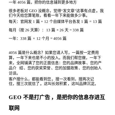
一年
4056
篇，把你的信息铺到更多地方
很多老板对
GEO
没概念，觉得
“
发文章
”
这事有点虚
。
我
们今天给您算笔账，看看一年下来能做多少事。
每天：官网发
1
篇
+
12
个自媒体平台各发
1
篇
=
1
3
篇
每月（按
26
天算
）：
13
篇
× 26
天
= 338
篇
一年：
338
篇
×
12
个月
= 4056
篇
4056
篇是什么概念？如果您请人写，一篇按一定费用
算，一年下来也是不小
的投入。
而我们帮您做，一年下
来，全网铺满了您的正面信息：您的品牌故
事
、您的产
品介
绍
、您的获奖荣誉
、您的加盟政策
、您的创始人
访
谈。
客户搜什么，都能看到您
。搜一次看到，搜两次记
住，搜三次就信了
。这叫长效积
累
，这叫品牌沉淀。
GEO
不是打广告
，是把你的信息存进互
联网