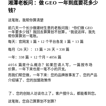
湘潭老板问
：做
GEO
一年到底要花多少
钱？
这笔账，我帮你算清楚
前几天一个长沙做建材生意的老板问我：
“
你们做
GEO
一年要多少钱？我回去算算划
不划算
。
”
我说这样，我先
帮你算算另一笔账。
每天：官网发
1
篇
+
12
个平台各发
1
篇
=
13
篇
每月（
26
天
）：
13
篇
× 26
天
= 338
篇
一年：
338
篇
×
12
个月
= 4056
篇
4056
篇是什么概念？如果您请人写，一篇按市
场
价算，一年下来也是一笔不小的开
支。
而我们帮您做，一年下来：您的品牌故事发了
、您的产品
介绍铺了
、您的加盟政策传
了
、您的创始人访谈也上了
。客户搜什么，都能看到您。
这笔账，您自己算算划不划算？