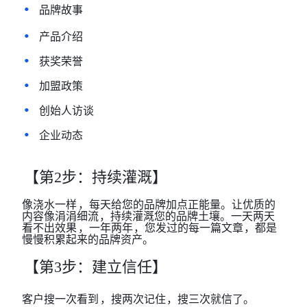
•
品牌故事
•
产品介绍
•
获奖荣誉
•
加盟政策
•
创始人访谈
•
企业动态
【第
2步：持续灌溉】
像浇水一样
，每天给您的品牌加点正能量。让优质的
内容像涓涓细流
，持续灌溉您的品牌土壤。一天两天
看不出效果
，一年两年
，您发过的每一篇文章
，都是
慢慢积累起来的品牌资产。
【第
3步：建立信任】
客户搜一次看到
，搜两次记住
，搜三次就信了。