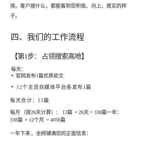
排。客户搜什么
，都能
看到您积极、
向上、真实的
样
子。
四、我们的工作流程
【第
1步：
占领搜索高地】
每天：
•
官网发布
1篇优质软文
•
12个主流自媒体平台各发布1篇
每天合计：
13篇
每月
（按
26天计算
）：
13篇
× 26天 = 338篇
一年：
338篇
× 12个月
= 4056篇
一年下来
，全网铺满您的正面信息：