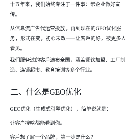
十
五
年来
，我们始终专注于一件事：帮企业做好宣
传。
从信息流广告代运营
投放
，再到现在的
GEO优化服
务
，形式在变
，初心未改
⸺让客戶的好
，被更多人
看
见。
我们服务过的客戶遍布全国
，涵盖餐饮加盟、工厂制
造、连锁超市、教育培训等
多个行业。
二、什么是
GEO优化
GEO优化（生成式引擎优化
），
简单说就是：
让客户搜啥都能看到你。
客戶想了解一个品牌
，第一步是什么？