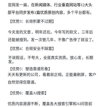
官网发一遍
，
在
新闻媒体、行业垂直网站等
12大头
部平台同步发布1篇优质原创内容
，多个平台都
有。
【优势
3：长效积累不过期】
今天发的文章
，明年还在。今年写的软文
，三年后
还能被搜到。发一次管几年
，不像广告停了就没
了。
【优势
4：合规安全不踩雷】
不说假话
，不夸大
，全是真实资质。放心发
，长
期
发
。
【优势
5：塑造靠谱形象】
天天有更新的公司
，看着就正规。正能量刷屏
，客户
自然觉得您靠谱。
【优势
6：覆盖AI搜索】
优质内容源源不断
，覆盖各大搜索引擎和
AI问答前