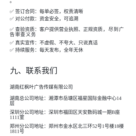
。
✅ 签订合同：每单必签
，权责清晰
✅ 对公付款：资金安全
，可追溯
✅ 查验资质：客户提供营业执照、正规资质
，尽到广
告审查义务
✅ 真实宣传：不虚假、不夸大、只说真话
✅ 持续服务：每天发布
，全年无休
九、联系我们
湖南红枫叶广告传媒有限公司
湖南总公司地址：湘潭市岳塘区福星国际金融中心
14
层
深圳分公司地址：深圳市福田区天安数码城一期
B座
1111室
郑州分公司地址：郑州市金水区北三环
52号1号楼18楼
1811号